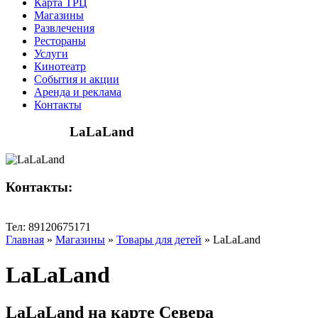
Карта ТРЦ
Магазины
Развлечения
Рестораны
Услуги
Кинотеатр
События и акции
Аренда и реклама
Контакты
LaLaLand
Контакты:
Тел: 89120675171
Главная
»
Магазины
»
Товары для детей
»
LaLaLand
LaLaLand
LaLaLand на карте Севера