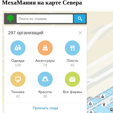
МехаМания на карте Севера