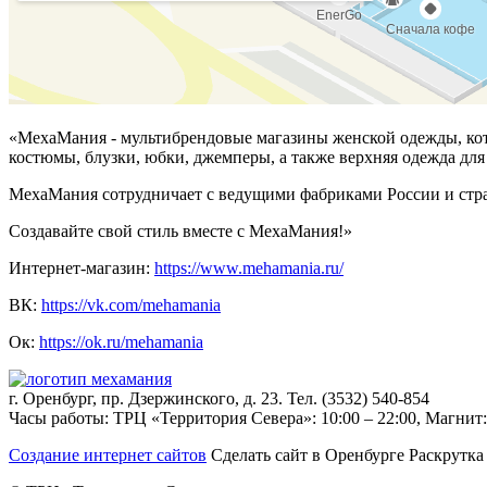
«МехаМания - мультибрендовые магазины женской одежды, кото
костюмы, блузки, юбки, джемперы, а также верхняя одежда для
МехаМания сотрудничает с ведущими фабриками России и стра
Создавайте свой стиль вместе с МехаМания!»
Интернет-магазин:
https://www.mehamania.ru/
ВК:
https://vk.com/mehamania
Ок:
https://ok.ru/mehamania
г. Оренбург, пр. Дзержинского, д. 23. Тел. (3532) 540-854
Часы работы: ТРЦ «Территория Севера»: 10:00 – 22:00, Магнит: 
Создание интернет сайтов
Сделать сайт в Оренбурге Раскрутка